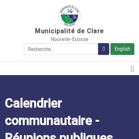
Sauter au contenu
Municipalité de Clare
Nouvelle-Écosse
Rechercher
Rechercher
English
Calendrier
communautaire -
Réunions publiques