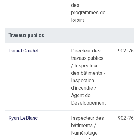
des
programmes de
loisirs
Travaux publics
Daniel Gaudet
Directeur des
902-769-
travaux publics
/ Inspecteur
des bâtiments /
Inspection
d’incendie /
Agent de
Développement
Ryan LeBlanc
Inspecteur des
902-769-
bâtiments /
Numérotage