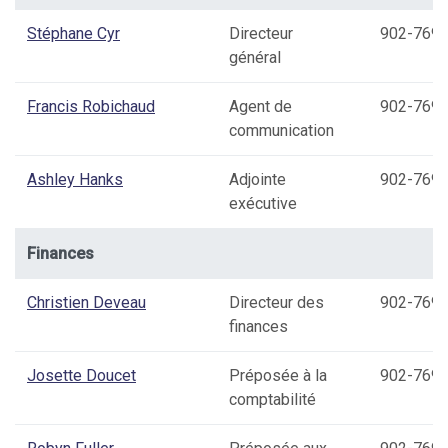
Stéphane Cyr
Directeur
902-769-
général
Francis Robichaud
Agent de
902-769-
communication
Ashley Hanks
Adjointe
902-769-
exécutive
Finances
Christien Deveau
Directeur des
902-769-
finances
Josette Doucet
Préposée à la
902-769-
comptabilité