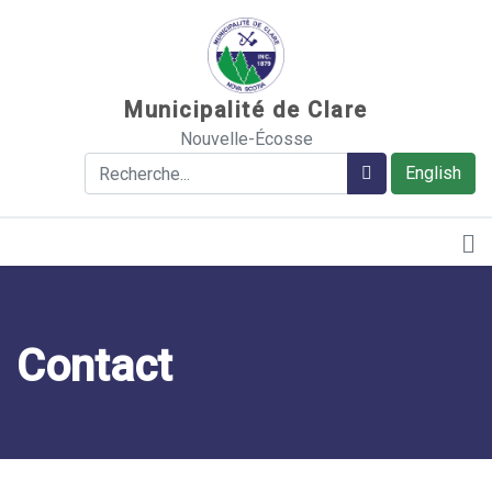
Sauter au contenu
Municipalité de Clare
Nouvelle-Écosse
Rechercher
Rechercher
English
Contact