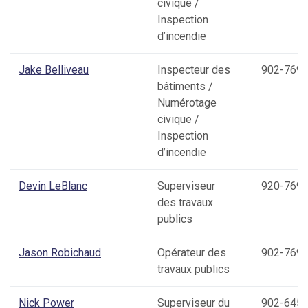
civique /
Inspection
d’incendie
Jake Belliveau
Inspecteur des
902-769-
bâtiments /
Numérotage
civique /
Inspection
d’incendie
Devin LeBlanc
Superviseur
920-769-
des travaux
publics
Jason Robichaud
Opérateur des
902-769-
travaux publics
Nick Power
Superviseur du
902-645-