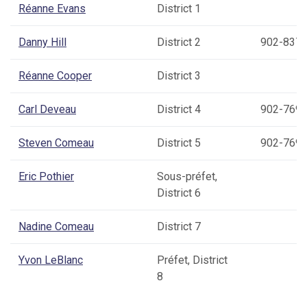
Réanne Evans
District 1
Danny Hill
District 2
902-837-
Réanne Cooper
District 3
Carl Deveau
District 4
902-769-
Steven Comeau
District 5
902-769-
Eric Pothier
Sous-préfet,
District 6
Nadine Comeau
District 7
Yvon LeBlanc
Préfet, District
8