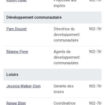
Robyn Fuller
Préposée aux
902-769-
impôts
Développement communautaire
Pam Doucet
Directrice du
902-769-
developpement
communautaire
Réanne Flynn
Agente de
902-769-
développement
communautaire
Loisirs
Jessica Walker-Dion
Gérante des
902-769-
loisirs
Renee Blinn
Coordinatrice
902-769-