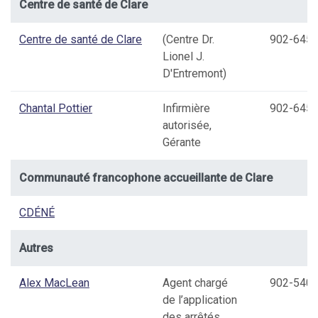
Centre de santé de Clare
Centre de santé de Clare
(Centre Dr.
902-645-
Lionel J.
D'Entremont)
Chantal Pottier
Infirmière
902-645-
autorisée,
Gérante
Communauté francophone accueillante de Clare
CDÉNÉ
Autres
Alex MacLean
Agent chargé
902-540-
de l’application
des arrêtés