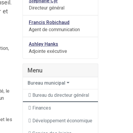
Stéphane Cyr
seil.
Directeur général
r et
Francis Robichaud
Agent de communication
Ashley Hanks
tion,
Adjointe exécutive
Menu
Bureau municipal
é, le
Bureau du directeur général
un
Finances
et les
Développement économique