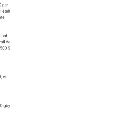
$ par
 était
été
 ont
ail de
 500 $
, et
 Digby