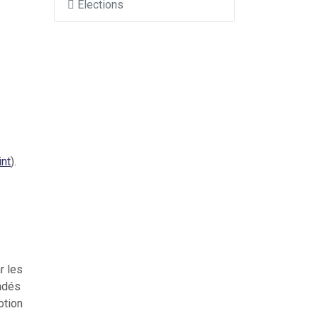
Élections
int
).
r les
ndés
otion