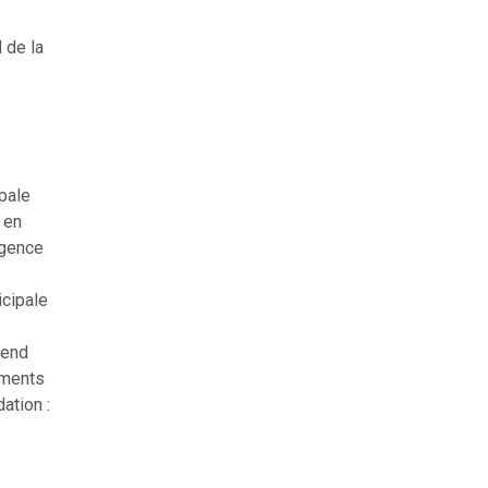
 de la
ipale
 en
rgence
icipale
rend
ements
ation :