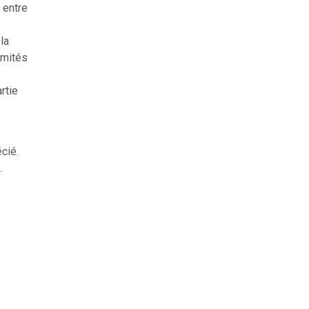
 entre
la
omités
rtie
cié.
.