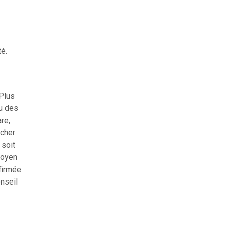
é.
Plus
u des
re,
ucher
 soit
moyen
nfirmée
nseil