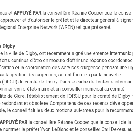
meau et
APPUYÉ PAR
la conseillère Réanne Cooper que le conseil
pprouver et d’autoriser le préfet et le directeur général à signer
Regional Enterprise Network (WREN) tel que présenté.
e Digby
ue la ville de Digby, ont récemment signé une entente intermunic
forts continus d’être en mesure d’offrir une réponse coordonnée
fication et la coordination des services d’urgence pendant une u
 sur la gestion des urgences, seront fournies par la nouvelle
 (ORGU) du comté de Digby. Dans le cadre de l’entente intermun
ommer son préfet/maire et un conseiller municipal au comité
alité de Clare, l’établissement de l’ORGU pour le comté de Digby 
re redondant et obsolète. Compte tenu de ces récents développ
iale, le conseil fait les deux motions suivantes pour la recommand
APPUYÉ PAR
la conseillère Réanne Cooper que le conseil de la
e nommer le préfet Yvon LeBlanc et le conseiller Carl Deveau au