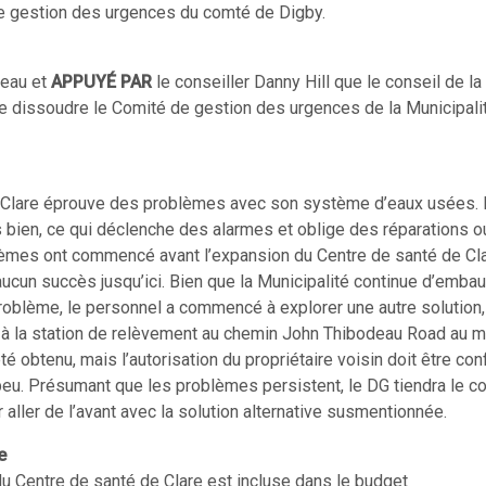
 de gestion des urgences du comté de Digby.
meau et
APPUYÉ PAR
le conseiller Danny Hill que le conseil de la
e dissoudre le Comité de gestion des urgences de la Municipalit
e Clare éprouve des problèmes avec son système d’eaux usées. 
bien, ce qui déclenche des alarmes et oblige des réparations o
mes ont commencé avant l’expansion du Centre de santé de Cla
aucun succès jusqu’ici. Bien que la Municipalité continue d’emba
roblème, le personnel a commencé à explorer une autre solution,
 à la station de relèvement au chemin John Thibodeau Road au 
té obtenu, mais l’autorisation du propriétaire voisin doit être co
eu. Présumant que les problèmes persistent, le DG tiendra le co
aller de l’avant avec la solution alternative susmentionnée.
e
du Centre de santé de Clare est incluse dans le budget